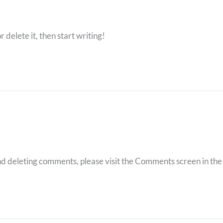
f
 delete it, then start writing!
and deleting comments, please visit the Comments screen in th