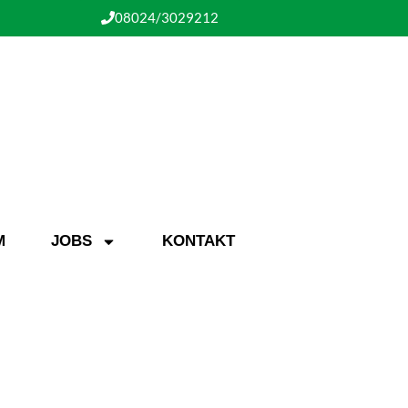
08024/3029212
M
JOBS
KONTAKT