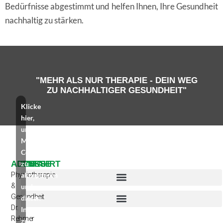
Bedürfnisse abgestimmt und helfen Ihnen, Ihre Gesundheit
nachhaltig zu stärken.
"MEHR ALS NUR THERAPIE - DEIN WEG
ZU NACHHALTIGER GESUNDHEIT"
Klicke
hier,
um
Marketing-
Cookies
ADRESSE
ANFAHRT
zu
LINKS
Physiotherapie
akzeptieren
&
und
Gesundheit
diesen
Dr.
Inhalt
Rehmer
zu