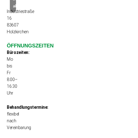
aktivieren
Industriestraße
16
83607
Holzkirchen
ÖFFNUNGSZEITEN
Bürozeiten:
Mo
bis
Fr
8:00–
16:30
Uhr
Behandlungstermine:
flexibel
nach
Vereinbarung