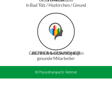
in Bad Tölz / Hozkirchen / Gmund
BETRIEB & GESUNDHEIT
Gesunde Arbeitsbedingungen
gesunde Mitarbeiter
© Physiotherapie Dr. Rehmer