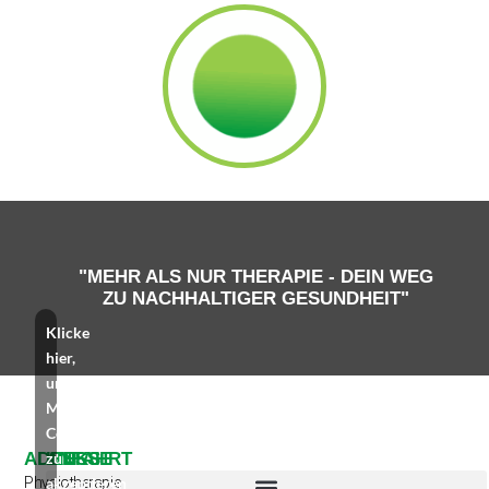
"MEHR ALS NUR THERAPIE - DEIN WEG
ZU NACHHALTIGER GESUNDHEIT"
Klicke
hier,
um
Marketing-
Cookies
ADRESSE
ANFAHRT
zu
LINKS
Physiotherapie
akzeptieren