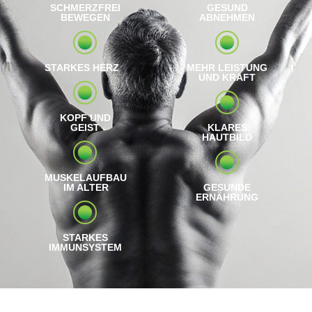
SCHMERZFREI
GESUND
BEWEGEN
ABNEHMEN
STARKES HERZ
MEHR LEISTUNG
UND KRAFT
KOPF UND
GEIST
KLARES
HAUTBILD
MUSKELAUFBAU
IM ALTER
GESUNDE
ERNÄHRUNG
STARKES
IMMUNSYSTEM