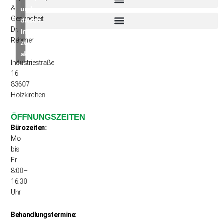
&
und
Gesundheit
diesen
Dr.
Inhalt
Rehmer
zu
aktivieren
Industriestraße
16
83607
Holzkirchen
ÖFFNUNGSZEITEN
Bürozeiten:
Mo
bis
Fr
8:00–
16:30
Uhr
Behandlungstermine: